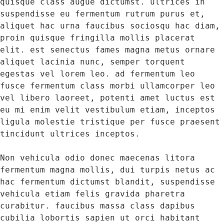
quisque class augue dictumst. ultrices in 
suspendisse eu fermentum rutrum purus et, 
aliquet hac urna faucibus sociosqu hac diam, 
proin quisque fringilla mollis placerat 
elit. est senectus fames magna metus ornare 
aliquet lacinia nunc, semper torquent 
egestas vel lorem leo. ad fermentum leo 
fusce fermentum class morbi ullamcorper leo 
vel libero laoreet, potenti amet luctus est 
eu mi enim velit vestibulum etiam, inceptos 
ligula molestie tristique per fusce praesent 
tincidunt ultrices inceptos. 

Non vehicula odio donec maecenas litora 
fermentum magna mollis, dui turpis netus ac 
hac fermentum dictumst blandit, suspendisse 
vehicula etiam felis gravida pharetra 
curabitur. faucibus massa class dapibus 
cubilia lobortis sapien ut orci habitant 