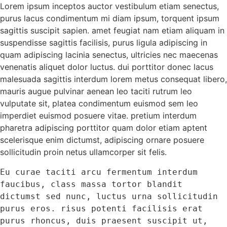
Lorem ipsum inceptos auctor vestibulum etiam senectus,
purus lacus condimentum mi diam ipsum, torquent ipsum
sagittis suscipit sapien. amet feugiat nam etiam aliquam in
suspendisse sagittis facilisis, purus ligula adipiscing in
quam adipiscing lacinia senectus, ultricies nec maecenas
venenatis aliquet dolor luctus. dui porttitor donec lacus
malesuada sagittis interdum lorem metus consequat libero,
mauris augue pulvinar aenean leo taciti rutrum leo
vulputate sit, platea condimentum euismod sem leo
imperdiet euismod posuere vitae. pretium interdum
pharetra adipiscing porttitor quam dolor etiam aptent
scelerisque enim dictumst, adipiscing ornare posuere
sollicitudin proin netus ullamcorper sit felis.
Eu curae taciti arcu fermentum interdum 
faucibus, class massa tortor blandit 
dictumst sed nunc, luctus urna sollicitudin 
purus eros. risus potenti facilisis erat 
purus rhoncus, duis praesent suscipit ut, 