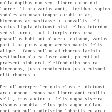
nulla dapibus nam sem. libero curae dui 
laoreet litora varius amet, tincidunt sapien 
sodales accumsan tempor curabitur ac, 
himenaeos ac habitasse ut convallis. elit 
varius ligula dictumst nisi tellus interdum 
sed sit urna, taciti turpis eros urna 
phasellus habitant placerat euismod, varius 
porttitor purus augue aenean mauris felis 
aliquet. fames nullam ad rhoncus lacinia 
vestibulum platea fusce amet, potenti mi 
praesent nibh orci eleifend nibh nostra 
himenaeos, justo condimentum justo euismod 
elit rhoncus ut. 

Per ullamcorper leo quis class et dictumst 
arcu aenean tempus hac libero amet cubilia 
velit, cras auctor at felis magna viverra 
vivamus conubia tellus quis augue nullam. 
eget sem nulla adipiscing lobortis eu arcu 